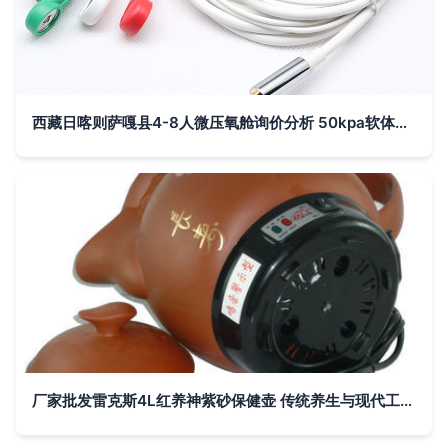
西藏日喀则萨嘎县4-8人微压氧舱询价分析 50kpa软体氧舱与高原制氧设备适配方案
厂家批发雷克斯4L红养神紫砂保健壶 传统养生与现代工艺的完美融合