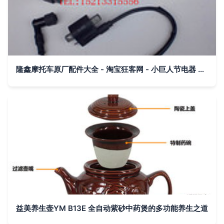
隆鑫摩托车原厂配件大全 - 淘宝狂客网 - 小巨人节电器 航模 手机 汽车 摩托车 美容 健身 保健 食品 皮包 医疗 婴儿 瘦身 减肥手机充值
益美养生壶YM B13E 全自动紫砂中药煲的多功能养生之道