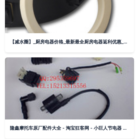
【减水圈】_厨房电器价格_最新最全厨房电器返利优惠_一淘网
隆鑫摩托车原厂配件大全 - 淘宝狂客网 - 小巨人节电器 航模 手机 汽车 摩托车 美容 健身 保健 食品 皮包 医疗 婴儿 瘦身 减肥手机充值